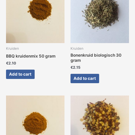
Kruiden
Kruiden
Bonenkruid biologisch 30
BBQ kruidenmix 50 gram
gram
€
2.10
€
2.15
Add to cart
Add to cart