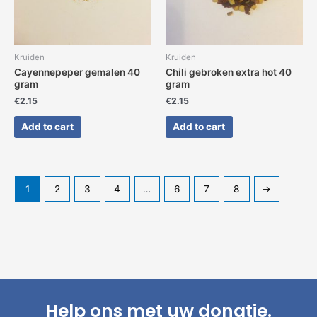
Kruiden
Kruiden
Cayennepeper gemalen 40
Chili gebroken extra hot 40
gram
gram
€
2.15
€
2.15
Add to cart
Add to cart
1
2
3
4
…
6
7
8
→
Help ons met uw donatie.