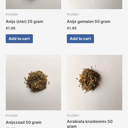
Kruiden
Kruiden
Anijs (ster) 25 gram
Anijs gemalen 50 gram
€
1.95
€
1.95
Add to cart
Add to cart
Kruiden
Kruiden
Arrabiata kruidenmix 50
Anijszaad 50 gram
gram