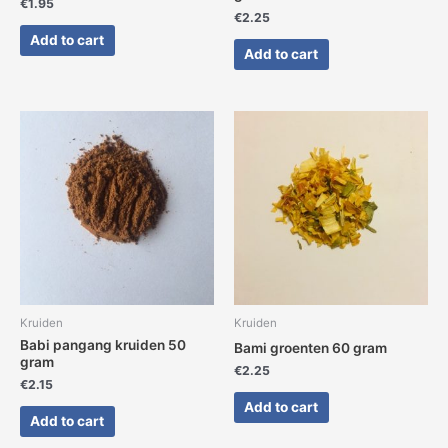
€
1.95
€
2.25
Add to cart
Add to cart
Kruiden
Kruiden
Babi pangang kruiden 50
Bami groenten 60 gram
gram
€
2.25
€
2.15
Add to cart
Add to cart